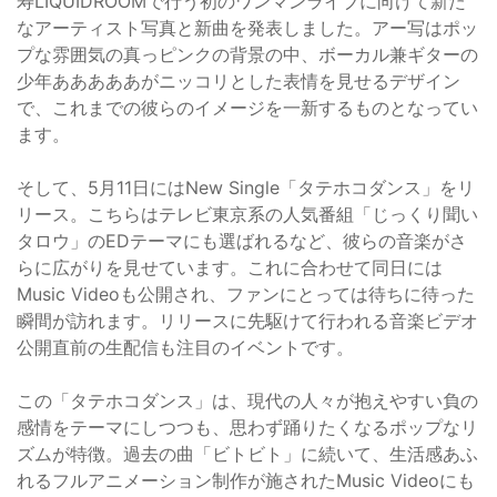
寿LIQUIDROOMで行う初のワンマンライブに向けて新た
なアーティスト写真と新曲を発表しました。アー写はポッ
プな雰囲気の真っピンクの背景の中、ボーカル兼ギターの
少年あああああがニッコリとした表情を見せるデザイン
で、これまでの彼らのイメージを一新するものとなってい
ます。
そして、5月11日にはNew Single「タテホコダンス」をリ
リース。こちらはテレビ東京系の人気番組「じっくり聞い
タロウ」のEDテーマにも選ばれるなど、彼らの音楽がさ
らに広がりを見せています。これに合わせて同日には
Music Videoも公開され、ファンにとっては待ちに待った
瞬間が訪れます。リリースに先駆けて行われる音楽ビデオ
公開直前の生配信も注目のイベントです。
この「タテホコダンス」は、現代の人々が抱えやすい負の
感情をテーマにしつつも、思わず踊りたくなるポップなリ
ズムが特徴。過去の曲「ビトビト」に続いて、生活感あふ
れるフルアニメーション制作が施されたMusic Videoにも