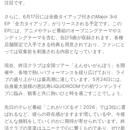
注目です。
さらに、6月17日には全曲タイアップ付きのMajor 3rd
EP「全力タイアップ」がリリースされる予定です。この
EPには、アニメやテレビ番組のオープニングテーマやエ
ンディングテーマを含む、合計5曲が収録されます。各種
店舗限定で入手できる特典も用意されており、ファンにと
っては収集欲を刺激される内容となっています。
現在、終活クラブは全国ツアー「えんせいがんぼう」を開
催中。各地で熱いパフォーマンスを繰り広げており、ライ
ブの盛り上がりは最高潮に達しています。5月24日には、
自身最大規模の恵比寿LIQUIDROOMでの初ワンマンライ
ブに臨み、観客と共に熱いひと時を過ごすことでしょう。
先日のテレビ番組「これがバズるぞ！2026」では3位に選
ばれるなど、彼らの存在感がますます増している中、今後
どんな挑戦をしていくのかに期待が寄せられています。終
活クラブの音楽はユニークで心に響くものであり、ぜひ新