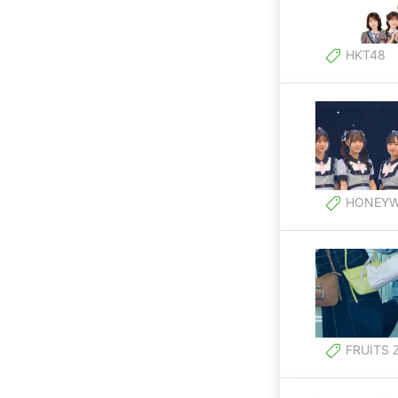
HKT48
HONEYW
FRUITS 