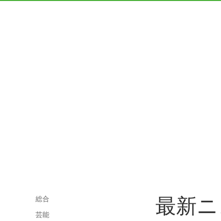
最新ニ
総合
芸能