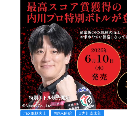
特別ボトル販売開始
#EX風林火山
#純米吟醸
#内川幸太郎