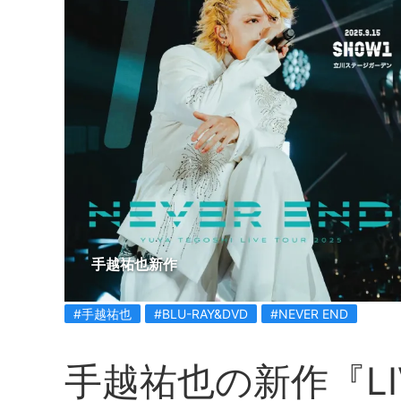
手越祐也新作
#手越祐也
#BLU-RAY&DVD
#NEVER END
手越祐也の新作『LIVE