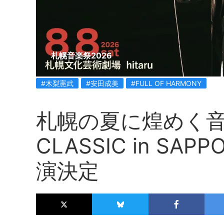
札幌音楽祭2026
#木梨憲武
#安田成美
#FULL OF HARMONY
札幌の夏に煌めく音楽
CLASSIC in S
演決定