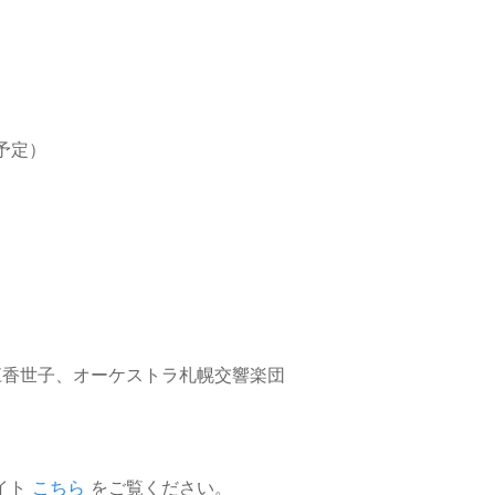
0（予定）
直江香世子、オーケストラ札幌交響楽団
イト
こちら
をご覧ください。