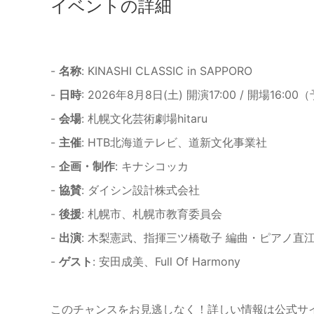
イベントの詳細
-
名称
: KINASHI CLASSIC in SAPPORO
-
日時
: 2026年8月8日(土) 開演17:00 / 開場16:0
-
会場
: 札幌文化芸術劇場hitaru
-
主催
: HTB北海道テレビ、道新文化事業社
-
企画・制作
: キナシコッカ
-
協賛
: ダイシン設計株式会社
-
後援
: 札幌市、札幌市教育委員会
-
出演
: 木梨憲武、指揮三ツ橋敬子 編曲・ピアノ
-
ゲスト
: 安田成美、Full Of Harmony
このチャンスをお見逃しなく！詳しい情報は公式サ