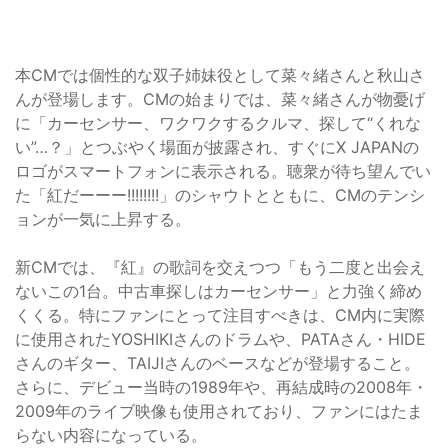
本CMでは個性的な双子姉妹役として菜々緒さんと秋山さ
んが登場します。CMの始まりでは、菜々緒さんが物憂げ
に「カーセンサー、ワクワクするクルマ、探して“くれな
い”…？」とつぶやく場面が披露され、すぐにX JAPANの
ロゴがスマートフォンに表示される。聴衆が待ち望んでい
た「紅だーーー!!!!!!!!」のシャウトとともに、CMのテンシ
ョンが一気に上昇する。
新CMでは、『紅』の歌詞を交えつつ「もう二度と出会え
ないこの1台。中古車探しはカーセンサー」と力強く締め
くくる。特にファンにとって注目すべきは、CM内に実際
に使用されたYOSHIKIさんのドラムや、PATAさん・HIDE
さんのギター、TAIJIさんのベースなどが登場すること。
さらに、デビュー当時の1989年や、再結成時の2008年・
2009年のライブ映像も使用されており、ファンにはたま
らない内容になっている。