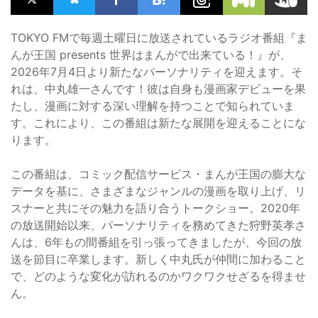
TOKYO FMで毎週土曜日に放送されているラジオ番組『ま
んが王国 presents 世界はまんがで出来ている！』が、
2026年7月4日より新たなパーソナリティを迎えます。そ
れは、中丸雄一さんです！彼は自身も漫画家デビューを果
たし、漫画に対する深い理解を持つことで知られていま
す。これにより、この番組は新たな展開を迎えることにな
ります。
この番組は、コミック配信サービス・まんが王国の膨大な
データを基に、さまざまなジャンルの漫画を取り上げ、リ
スナーと共にその魅力を語り合うトークショー。2020年
の放送開始以来、パーソナリティを務めてきた狩野英孝さ
んは、6年もの間番組を引っ張ってきましたが、今回の放
送を節目に卒業します。新しく中丸氏が仲間に加わること
で、どのような変化が訪れるのかワクワクせざるを得ませ
ん。