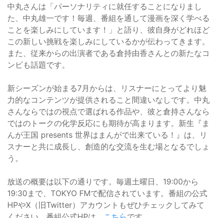
中丸さんは「パーソナリティに就任することになりまし
た、中丸雄一です！毎週、番組を通して漫画を深く学べる
ことを楽しみにしています！」と語り、彼自身がどれほど
この新しい挑戦を楽しみにしているかが伝わってきます。
また、従来からの出演者である倉持由香さんとの新たなコ
ンビも話題です。
新シーズンが始まる7月からは、リスナーにとってより魅
力的なコンテンツが提供されること間違いなしです。中丸
さんならではの視点で選ばれる作品や、彼と倉持さんなら
ではのトークの化学反応にも期待が高まります。新生『ま
んが王国 presents 世界はまんがで出来ている！』は、リ
スナーと共に成長し、創造的な交流を生む場となるでしょ
う。
放送の概要は以下の通りです。毎週土曜日、19:00から
19:30まで、TOKYO FMで配信されています。番組の公式
HPやX（旧Twitter）アカウントもぜひチェックしてみて
ください。番組公式HPは、
こちら
です。