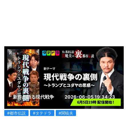
新作が語る現代戦争
2026-06-05 19:34:23
#都市伝説
#タテドラ
#関暁夫