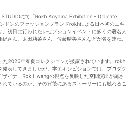
IOにて「Rokh Aoyama Exhibition - Delicate
、ロンドンのファッションブランドrokhによる日本初のエキ
は、初日に行われたレセプションイベントに多くの著名人
ゆ紀さん、太田莉菜さん、佐藤晴美さんなどが名を連ね、
た2026年春夏コレクションが披露されています。rokh
を発表してきましたが、本エキシビションでは、プロダク
イナーRok Hwangの視点を反映した空間演出が施さ
されているのか、その背後にあるストーリーにも触れるこ