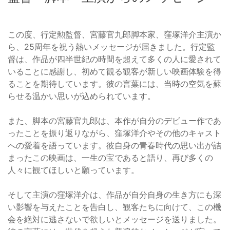
この度、行定勲監督、宮藤官九郎脚本家、窪塚洋介主演か
ら、25周年を祝う熱いメッセージが届きました。行定監
督は、作品が四半世紀の時間を超えて多くの人に愛されて
いることに感謝し、初めて観る観客が新しい映画体験を得
ることを期待しています。彼の言葉には、当時の空気を蘇
らせる温かい思いが込められています。
また、脚本の宮藤官九郎は、本作が自分のデビュー作であ
ったことを振り返りながら、窪塚洋介やその他のキャスト
への愛着を語っています。彼自身の青春時代の思い出が詰
まったこの映画は、一生の宝であると語り、再び多くの
人々に観てほしいと願っています。
そして主演の窪塚洋介は、作品が自分自身の生き方にも深
い影響を与えたことを告白し、観客たちに向けて、この機
会を絶対に逃さないで欲しいとメッセージを送りました。