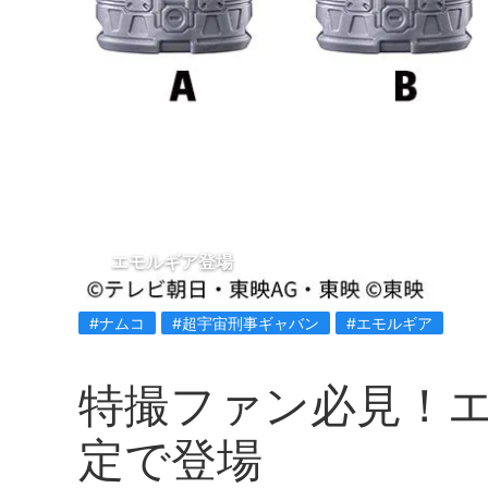
エモルギア登場
#ナムコ
#超宇宙刑事ギャバン
#エモルギア
特撮ファン必見！
定で登場