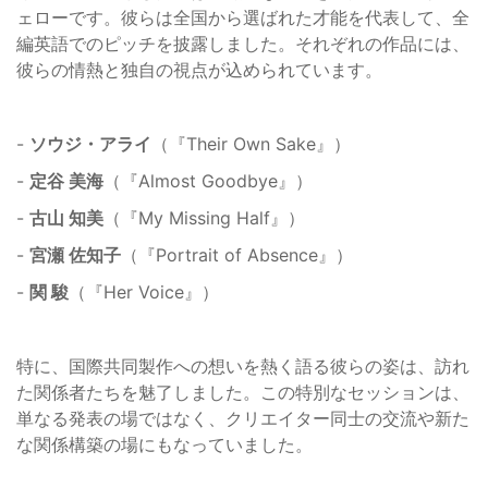
ェローです。彼らは全国から選ばれた才能を代表して、全
編英語でのピッチを披露しました。それぞれの作品には、
彼らの情熱と独自の視点が込められています。
-
ソウジ・アライ
（『Their Own Sake』）
-
定谷 美海
（『Almost Goodbye』）
-
古山 知美
（『My Missing Half』）
-
宮瀬 佐知子
（『Portrait of Absence』）
-
関 駿
（『Her Voice』）
特に、国際共同製作への想いを熱く語る彼らの姿は、訪れ
た関係者たちを魅了しました。この特別なセッションは、
単なる発表の場ではなく、クリエイター同士の交流や新た
な関係構築の場にもなっていました。