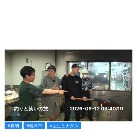
釣りと笑いの旅
2026-06-12 09:40:19
#真鯛
#焼津市
#亜生とナダル