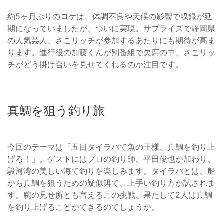
約5ヶ月ぶりのロケは、体調不良や天候の影響で収録が延
期になっていましたが、ついに実現。サプライズで静岡県
の人気芸人、さこリッチが参加するあたりにも期待が高ま
ります。進行役の加藤くんが別番組で欠席の中、さこリッ
チがどう掛け合いを見せてくれるのか注目です。
真鯛を狙う釣り旅
今回のテーマは「五目タイラバで魚の王様、真鯛を釣り上
げろ！」。ゲストにはプロの釣り師、平田俊也が加わり、
駿河湾の美しい海で釣りを楽しみます。タイラバとは、船
から真鯛を狙うための疑似餌で、上手い釣り方が試されま
す。腕の見せ所とも言えるこの挑戦、果たして2人は真鯛
を釣り上げることができるのでしょうか。