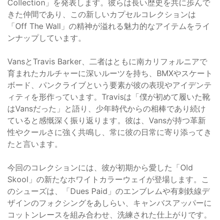
Collection」を発表します。彼らは長い歴史を共に歩んで
きた仲間であり、この新しいカプセルコレクションは
「Off The Wall」の精神が溢れる魅力的なアイテムをライ
ンナップしています。
VansとTravis Barker、二者はともに南カリフォルニアで
育まれたカルチャーに深いルーツを持ち、BMXやスケート
ボード、パンクライブという要素が彼の表現やアイデンテ
ィティを形作っています。Travisは「僕が初めて履いた靴
はVansだった」と語り、少年時代からの相棒であり続け
ていると感慨深く振り返ります。彼は、Vansが持つ革新
性やクールさに強く共鳴し、常に彼の日常に寄り添ってき
たと言います。
今回のコレクションには、彼が初期から愛した「Old
Skool」の新たなホワイトカラーウェイが登場します。こ
のシューズは、「Dues Paid」のエンブレムや有刺鉄線デ
ザインのフォクシングをあしらい、キャンバスアッパーに
コットンレースを組み合わせ、洗練された仕上がりです。