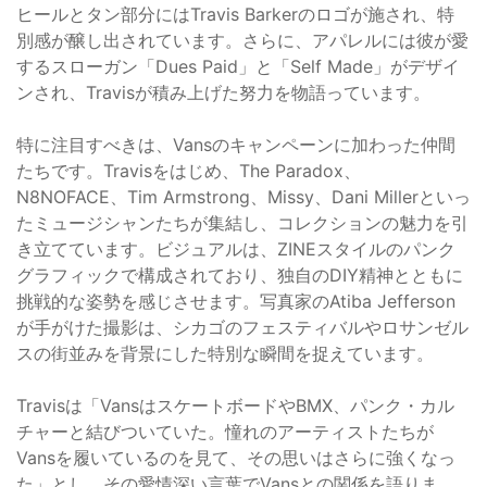
ヒールとタン部分にはTravis Barkerのロゴが施され、特
別感が醸し出されています。さらに、アパレルには彼が愛
するスローガン「Dues Paid」と「Self Made」がデザイ
ンされ、Travisが積み上げた努力を物語っています。
特に注目すべきは、Vansのキャンペーンに加わった仲間
たちです。Travisをはじめ、The Paradox、
N8NOFACE、Tim Armstrong、Missy、Dani Millerといっ
たミュージシャンたちが集結し、コレクションの魅力を引
き立てています。ビジュアルは、ZINEスタイルのパンク
グラフィックで構成されており、独自のDIY精神とともに
挑戦的な姿勢を感じさせます。写真家のAtiba Jefferson
が手がけた撮影は、シカゴのフェスティバルやロサンゼル
スの街並みを背景にした特別な瞬間を捉えています。
Travisは「VansはスケートボードやBMX、パンク・カル
チャーと結びついていた。憧れのアーティストたちが
Vansを履いているのを見て、その思いはさらに強くなっ
た」とし、その愛情深い言葉でVansとの関係を語りま