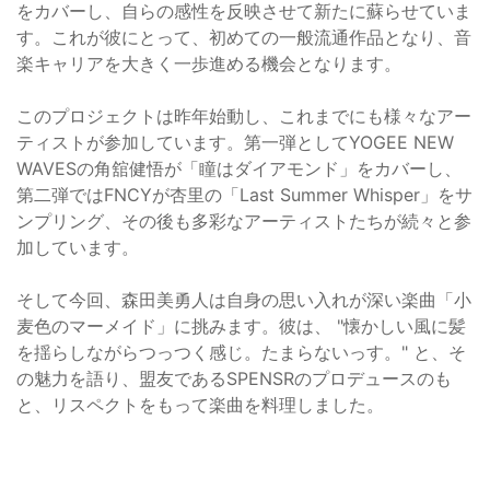
をカバーし、自らの感性を反映させて新たに蘇らせていま
す。これが彼にとって、初めての一般流通作品となり、音
楽キャリアを大きく一歩進める機会となります。
このプロジェクトは昨年始動し、これまでにも様々なアー
ティストが参加しています。第一弾としてYOGEE NEW
WAVESの角舘健悟が「瞳はダイアモンド」をカバーし、
第二弾ではFNCYが杏里の「Last Summer Whisper」をサ
ンプリング、その後も多彩なアーティストたちが続々と参
加しています。
そして今回、森田美勇人は自身の思い入れが深い楽曲「小
麦色のマーメイド」に挑みます。彼は、 "懐かしい風に髪
を揺らしながらつっつく感じ。たまらないっす。" と、そ
の魅力を語り、盟友であるSPENSRのプロデュースのも
と、リスペクトをもって楽曲を料理しました。