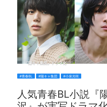
『陽キャ集団』ドラマ化
#青春BL
#陽キャ集団
#小泉光咲
人気青春BL小説『
沢』が実写ドラマ化