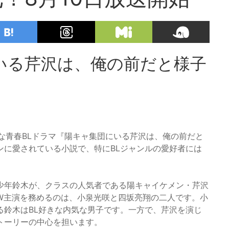
いる芹沢は、俺の前だと様子
！
たな青春BLドラマ『陽キャ集団にいる芹沢は、俺の前だと
ンに愛されている小説で、特にBLジャンルの愛好者には
少年鈴木が、クラスの人気者である陽キャイケメン・芹沢
W主演を務めるのは、小泉光咲と四坂亮翔の二人です。小
る鈴木はBL好きな内気な男子です。一方で、芹沢を演じ
トーリーの中心を担います。