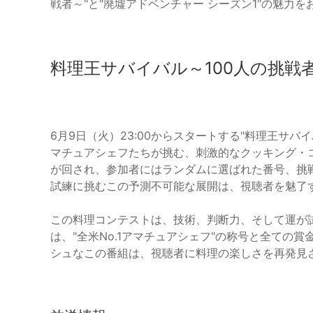
戦者～"と"廃墟アドベンチャー シーズン1"の魅力
料理王サバイバル～100人の挑戦
6月9日（火）23:00からスタートする"料理王サバ
マチュアシェフたちが挑む、刺激的なクッキング・
が回され、参加者にはランダムに選ばれた番号、挑
試練に挑むこの予測不可能な展開は、視聴者を魅了
この料理コンテストは、技術、判断力、そして運が
は、"全米No.1アマチュアシェフ"の称号と全ての
シュなこの番組は、視聴者に料理の楽しさを再発見