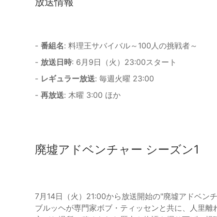
放送情報
-
番組名
: 料理王サバイバル～100人の挑戦者～
-
放送日時
: 6月9日（火）23:00スタート
-
レギュラー放送
: 毎週火曜 23:00
-
再放送
: 木曜 3:00 ほか
廃墟アドベンチャー シーズン1
7月14日（火）21:00から放送開始の"廃墟アドベ
ブルッヘが専門家ボブ・ティッセンと共に、人里離