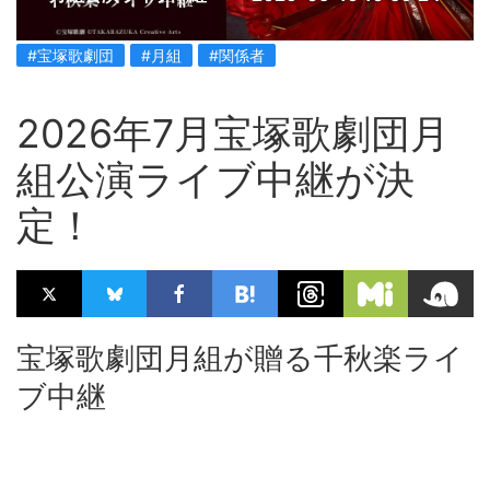
#宝塚歌劇団
#月組
#関係者
2026年7月宝塚歌劇団月
組公演ライブ中継が決
定！
宝塚歌劇団月組が贈る千秋楽ライ
ブ中継