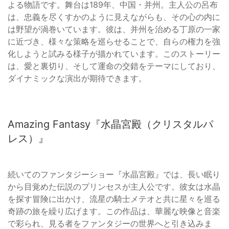
よる物語です。舞台は189年、中国・并州。主人公の呂布
は、忠義を尽くすかのように見えながらも、その心の内に
は野望が渦巻いています。彼は、并州を治める丁原の一家
に近づき、様々な策略を巡らせることで、自らの権力を強
化しようと試みる様子が描かれています。このストーリー
は、愛と裏切り、そして運命の交錯をテーマにしており、
ダイナミックな演出が期待できます。
Amazing Fantasy『水晶宮殿（クリスタルパ
レス）』
続いてのファンタジーショー『水晶宮殿』では、長い眠り
から目覚めた伝説のプリンセスが主人公です。彼女は水晶
を探す冒険に出かけ、流星の騎士メテオと共に星々を巡る
奇跡の旅を繰り広げます。この作品は、華麗な映像と音楽
で彩られ、見る者をファンタジーの世界へと引き込みま