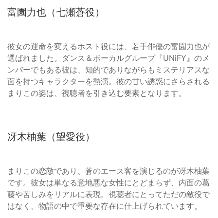
富園力也（七瀬蒼役）
彼女の運命を変えるホスト役には、若手俳優の富園力也が
選ばれました。ダンス＆ボーカルグループ『UNiFY』のメ
ンバーでもある彼は、知的でありながらもミステリアスな
面を持つキャラクターを熱演。彼の甘い誘惑にさらされる
まりこの姿は、視聴者を引き込む要素となります。
冴木柚葉（望愛役）
まりこの恋敵であり、蒼のエース客を演じるのが冴木柚葉
です。彼女は単なる意地悪な女性にとどまらず、内面の葛
藤や苦しみをリアルに表現。視聴者にとってただの敵役で
はなく、物語の中で重要な存在に仕上げられています。