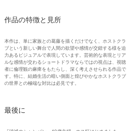
作品の特徴と見所
本作は、単に家族との葛藤を描くだけでなく、ホストクラ
ブという新しい舞台で人間の欲望や感情が交錯する様を迫
力あるビジュアルで表現しています。芸術的な表現とリア
ルな感情が交わるショートドラマならではの視点は、視聴
者に倫理観の麻痺をもたらし、深く考えさせられる作品で
す。特に、結婚生活の暗い側面と煌びやかなホストクラブ
の世界との極端な対比は必見です。
最後に