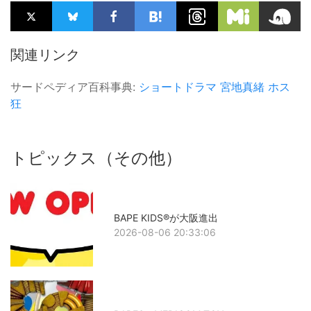
関連リンク
サードペディア百科事典:
ショートドラマ
宮地真緒
ホス
狂
トピックス（その他）
BAPE KIDS®が大阪進出
2026-08-06 20:33:06