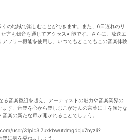
多くの地域で楽しむことができます。また、6日遅れのリ
逃した方も録音を通じてアクセス可能です。さらに、放送エ
、エリアフリー機能を使用し、いつでもどこでもこの音楽体験
は、単なる音楽番組を超え、アーティストの魅力や音楽業界の
れます。音楽を心から楽しむこがけんの言葉に耳を傾けな
？音楽の新たな扉が開かれることでしょう。
/user/31pic3i7uxkbwutdmgdcju7nyzli?
地よい音楽に身を委ねましょう。