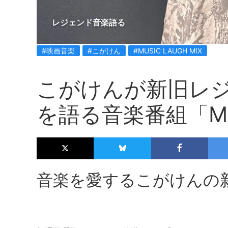
レジェンド音楽語る
#映画音楽
#こがけん
#MUSIC LAUGH MIX
こがけんが新旧レ
を語る音楽番組「MUS
音楽を愛するこがけんの