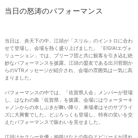
当日の怒涛のパフォーマンス
当日は、炎天下の中、江頭が「スリル」のイントロに合わ
せて登場し、会場を熱く盛り上げました。「E!G!A!エヴォ
リューション」では、ブリーフ団と共に観客を引き込む絶
妙なパフォーマンスを披露。江頭の盟友である出川哲朗か
らのVTRメッセージが紹介され、会場の雰囲気は一気に高
まりました。
パフォーマンスの中では、「佐賀県人会」メンバーが登場
し、はなわの曲「佐賀県」を披露。会場にはウォーターキ
ャノンからの水しぶきが舞い降り、来場者はそのサプライ
ズに大興奮でした。どぶろっくも登場し、特有の笑いを交
えたパフォーマンスで賑わいを見せました。
江頭はセクシー女優・姫咲はなとの告白エピソードが流れ