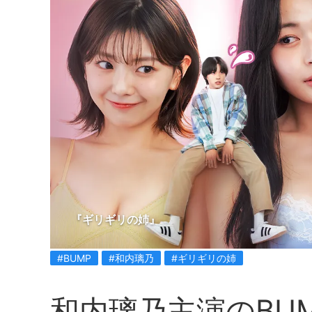
『ギリギリの姉』
#BUMP
#和内璃乃
#ギリギリの姉
和内璃乃主演のBU