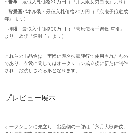
-
番傘
：最低入札価格20万円（『弁天娘女男白浪』より）
-
背景画パネル装
：最低入札価格20万円（『京鹿子娘道成
寺』より）
-
押隈
：最低入札価格30万円（『菅原伝授手習鑑 車引』
より、及び『連獅子』より）
これらの出品物は、実際に襲名披露興行で使用されたもの
であり、衣裳に関してはオークション成立後に新たに制作
され、お渡しされる形となります。
プレビュー展示
オークションに先立ち、出品物の一部は「六月大歌舞伎」