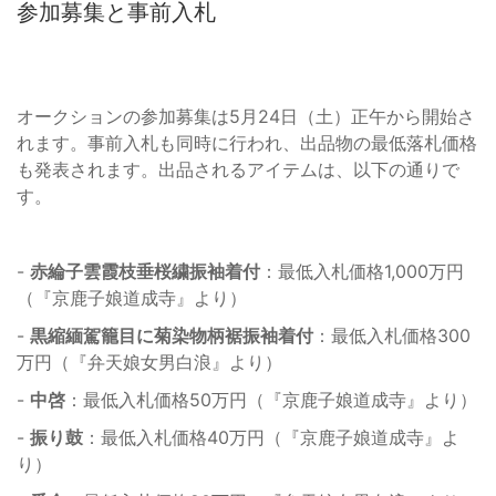
参加募集と事前入札
オークションの参加募集は5月24日（土）正午から開始さ
れます。事前入札も同時に行われ、出品物の最低落札価格
も発表されます。出品されるアイテムは、以下の通りで
す。
-
赤綸子雲霞枝垂桜繍振袖着付
：最低入札価格1,000万円
（『京鹿子娘道成寺』より）
-
黒縮緬駕籠目に菊染物柄裾振袖着付
：最低入札価格300
万円（『弁天娘女男白浪』より）
-
中啓
：最低入札価格50万円（『京鹿子娘道成寺』より）
-
振り鼓
：最低入札価格40万円（『京鹿子娘道成寺』よ
り）