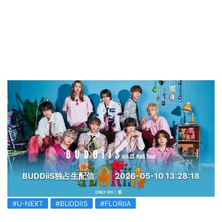
BUDDiiS独占生配信
2026-05-10 13:28:18
#U-NEXT
#BUDDIIS
#FLORIIA