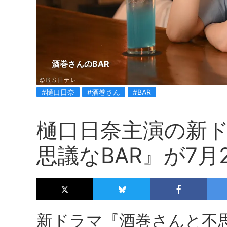
酒巻さんのBAR
#樋口日奈
#酒巻さん
#BAR
樋口日奈主演の新
思議なBAR』が7月
新ドラマ『酒巻さんと不思