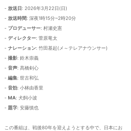
-
放送日
: 2026年3月22日(日)
-
放送時間
: 深夜1時15分~2時20分
-
プロデューサー
: 村瀬史憲
-
ディレクター
: 菅原竜太
-
ナレーション
: 竹田基起(メ～テレアナウンサー)
-
撮影
: 鈴木崇義
-
音声
: 髙橋剣心
-
編集
: 世古和弘
-
音効
: 小林由香里
-
MA
: 犬飼小波
-
題字
: 安藤慎也
この番組は、戦後80年を迎えようとする中で、日本にお