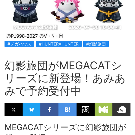
MEGACAT幻影旅団
2026-07-08 16:00:41
#メガハウス
#HUNTER×HUNTER
#幻影旅団
幻影旅団がMEGACATシ
リーズに新登場！あみあ
みで予約受付中
MEGACATシリーズに幻影旅団が