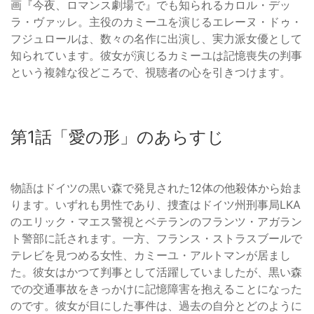
画『今夜、ロマンス劇場で』でも知られるカロル・デッ
ラ・ヴァッレ。主役のカミーユを演じるエレーヌ・ドゥ・
フジュロールは、数々の名作に出演し、実力派女優として
知られています。彼女が演じるカミーユは記憶喪失の判事
という複雑な役どころで、視聴者の心を引きつけます。
第1話「愛の形」のあらすじ
物語はドイツの黒い森で発見された12体の他殺体から始ま
ります。いずれも男性であり、捜査はドイツ州刑事局LKA
のエリック・マエス警視とベテランのフランツ・アガラン
ト警部に託されます。一方、フランス・ストラスブールで
テレビを見つめる女性、カミーユ・アルトマンが居まし
た。彼女はかつて判事として活躍していましたが、黒い森
での交通事故をきっかけに記憶障害を抱えることになった
のです。彼女が目にした事件は、過去の自分とどのように