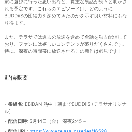
家に遊びに行った思い出など、貴重な裏話が続々と明かさ
れる予定です。これらのエピソードは、どのように
BUDDiiSの団結力を深めてきたのかを示す良い材料にもな
り得ます。
また、テラサでは過去の放送を含めて全話を独占配信して
おり、ファンには嬉しいコンテンツが盛りだくさんです。
特に、深夜の時間帯に放送されるこの新作は必見です！
配信概要
-
番組名
: EBiDAN 熱中！朝までBUDDiiS (テラサオリジナ
ル)
-
配信日時
: 5月14日（金） 深夜2:45～
-
配信URL
:
https://www.telasa.jp/series/16528