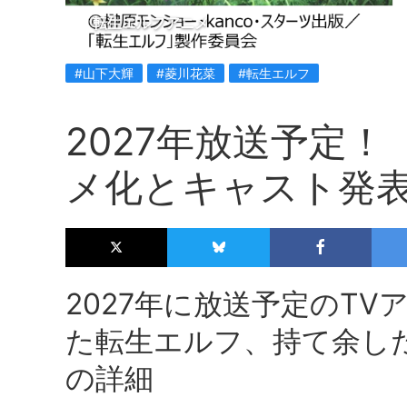
転生エルフアニメ
#山下大輝
#菱川花菜
#転生エルフ
2027年放送予定
メ化とキャスト発
2027年に放送予定のT
た転生エルフ、持て余し
の詳細