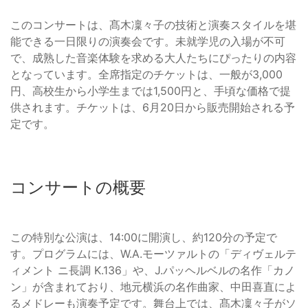
このコンサートは、髙木凜々子の技術と演奏スタイルを堪
能できる一日限りの演奏会です。未就学児の入場が不可
で、成熟した音楽体験を求める大人たちにぴったりの内容
となっています。全席指定のチケットは、一般が3,000
円、高校生から小学生までは1,500円と、手頃な価格で提
供されます。チケットは、6月20日から販売開始される予
定です。
コンサートの概要
この特別な公演は、14:00に開演し、約120分の予定で
す。プログラムには、W.A.モーツァルトの「ディヴェルテ
ィメント ニ長調 K.136」や、J.パッヘルベルの名作「カノ
ン」が含まれており、地元横浜の名作曲家、中田喜直によ
るメドレーも演奏予定です。舞台上では、髙木凜々子がソ