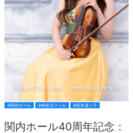
髙木凜々子リサイタル
2026-06-18 11:18:15
#関内ホール
#神奈川フィル
#髙木凜々子
関内ホール40周年記念：