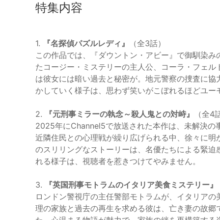
特集内容
1.
『名探偵パズルレディ』
（全3話）
この作品では、『ダウントン・アビー』で御馴染み
たコージー・ミステリーの主人公、コーラ・フェル
は彼女には暗い過去と秘密が。地元警察の捜査に協
かしていく様子は、思わず笑いがこぼれるほどユー
2.
『元刑事ミラーの執念～殺人鬼との対峙』
（全4
2025年にChannel5で放送された本作は、未
近隣住民との心理戦が繰り広げられる中、徐々に明
のスリリングなストーリーは、名優たちによる緊迫
れる様子は、視聴者を惹きつけてやみません。
3.
『英国刑事モトラムのイタリア美食ミステリー』
ロンドン警視庁の主任警部モトラムが、イタリアの
理の家族と過去の再生を求める彼は、亡き妻の故郷