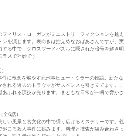
のフィリス・ローガンがミニストリーフィクションを越え
トンを演じます。表向きは控えめなおばあさんですが、実
力する中で、クロスワードパズルに隠された暗号を解き明
モラスで巧妙です。
話）
解決の事件に執念を燃やす元刑事ヒュー・ミラーの物語。新たな
かされる過去のトラウマがサスペンスを引き立てます。こ
感あふれる演技が光ります。まともな日常が一瞬で脅かさ
（全6話）
美しい風景と食文化の中で繰り広げるミステリーです。義
で起こる殺人事件に挑みます。料理と捜査が組み合わさっ