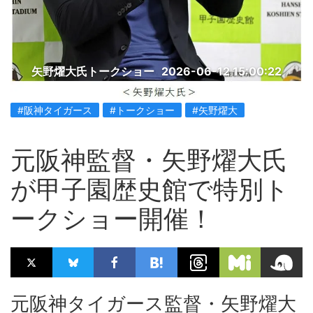
矢野燿大氏トークショー
2026-06-12 15:00:22
#阪神タイガース
#トークショー
#矢野燿大
元阪神監督・矢野燿大氏
が甲子園歴史館で特別ト
ークショー開催！
元阪神タイガース監督・矢野燿大