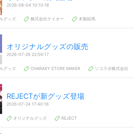
2026-08-04 10:10:18
ルグッズ
株式会社ケイオー
木製絵馬
オリジナルグッズの販売
2026-07-26 22:56:17
ルグッズ
CHARAXY STORE MAKER
ソコラボ株式会社
REJECTが新グッズ登場
2026-07-24 17:40:16
オリジナルグッズ
REJECT