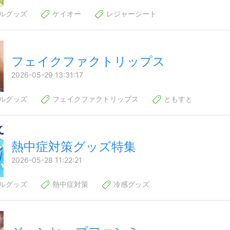
ルグッズ
ケイオー
レジャーシート
フェイクファクトリップス
2026-05-29 13:31:17
ルグッズ
フェイクファクトリップス
ともすと
熱中症対策グッズ特集
2026-05-28 11:22:21
ルグッズ
熱中症対策
冷感グッズ