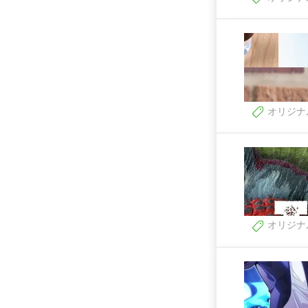
オリジナ
オリジナ