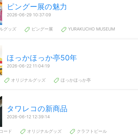
ピングー展の魅力
2026-06-29 10:37:09
ルグッズ
ピングー展
YURAKUCHO MUSEUM
ほっかほっか亭50年
2026-06-22 11:04:19
オリジナルグッズ
ほっかほっか亭
タワレコの新商品
2026-06-12 12:39:14
コード
オリジナルグッズ
クラフトビール