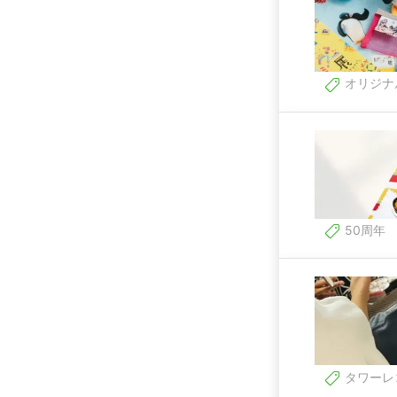
オリジナ
50周年
タワーレ