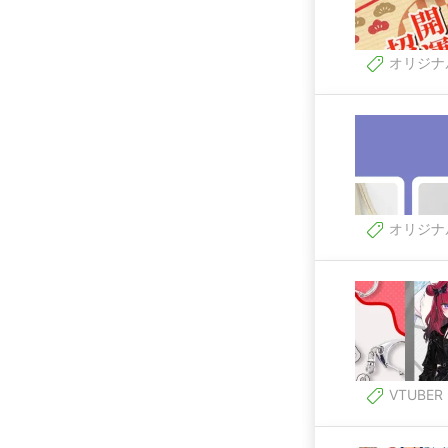
オリジナ
オリジナ
VTUBER