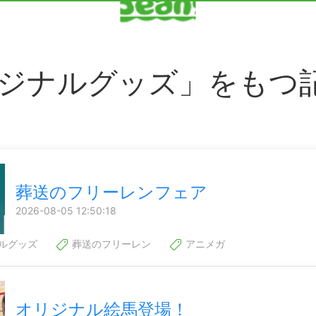
ジナルグッズ」をもつ
葬送のフリーレンフェア
2026-08-05 12:50:18
ルグッズ
葬送のフリーレン
アニメガ
オリジナル絵馬登場！