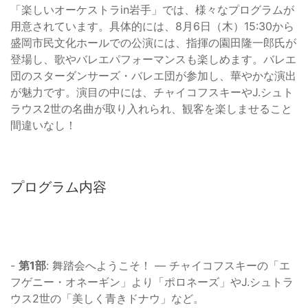
「楽しいオーケストラin岩手」では、様々なプログラムが
用意されています。具体的には、8月6日（木）15:30から
盛岡市民文化ホールでの公演には、指揮の園田隆一郎氏が
登場し、歌やバレエパフォーマンスも楽しめます。バレエ
団のスターダンサーズ・バレエ団が参加し、華やかな演出
が魅力です。演目の中には、チャイコフスキーやJ.シュト
ラウス2世の名曲が取り入れられ、観客を楽しませること
間違いなし！
プログラム内容
-
第1部
: 舞踏会へようこそ！ — チャイコフスキーの「エ
フゲニー・オネーギン」より「ポロネーズ」やJ.シュトラ
ウス2世の「美しく青きドナウ」など。