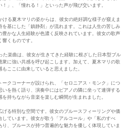
い！」、「憧れる！」といった声が飛び交います。
りかける夏木マリの姿からは、彼女の絶好調な様子が窺えま
詩を基にした「鎮静剤」が流れます。これは人生の苦しみ
の豊かな人生経験が色濃く反映されています。彼女の歌声
く響くものです。
といった楽曲は、彼女が生きてきた経験に根ざした日本型ブル
聴衆に強い共感を呼び起こします。加えて、夏木マリの歌
感もここに由来していると思えました。
トークコーナーが設けられ、「セロニアス・モンク」につ
思いを熱く語り、演奏中にはピアノの隣に坐って連弾する
感を持ちながら音楽を楽しむ瞬間が生まれました。
広げる特別な空間です。彼女のブルースフィーリングや価
合しています。彼女が歌う「アルコール」や「私のすべ
あり、ブルースが持つ普遍的な魅力を優しく体現していま