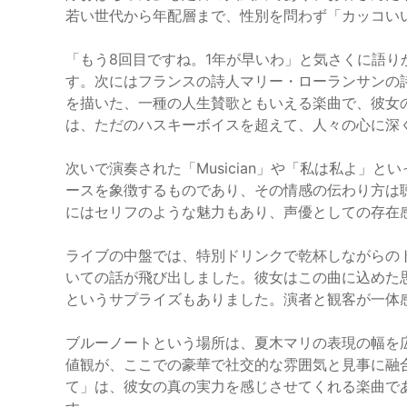
若い世代から年配層まで、性別を問わず「カッコい
「もう8回目ですね。1年が早いわ」と気さくに語
す。次にはフランスの詩人マリー・ローランサンの
を描いた、一種の人生賛歌ともいえる楽曲で、彼女
は、ただのハスキーボイスを超えて、人々の心に深
次いで演奏された「Musician」や「私は私よ」
ースを象徴するものであり、その情感の伝わり方は
にはセリフのような魅力もあり、声優としての存在
ライブの中盤では、特別ドリンクで乾杯しながらの
いての話が飛び出しました。彼女はこの曲に込めた
というサプライズもありました。演者と観客が一体
ブルーノートという場所は、夏木マリの表現の幅を
値観が、ここでの豪華で社交的な雰囲気と見事に融
て」は、彼女の真の実力を感じさせてくれる楽曲で