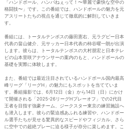
「ハンドボール、ハンパねぇって！〜華麗で豪快な空中の
格闘技〜」です。この番組では、ハンドボールの魅力を元
アスリートたちの視点を通じて徹底的に解剖していきま
す。
番組には、トータルテンボスの藤田憲右、元ラグビー日本
代表の畠山健介、元サッカー日本代表の柿谷曜一朗が出演
します。彼らは、トータルテンボスの大村朋宏と日本テレ
ビの山本里咲アナウンサーの案内のもと、ハンドボールの
基礎を実際に体験します。
また、番組では最近注目されているハンドボール国内最高
峰リーグ「リーグH」の魅力にもスポットを当てていま
す。番組撮影では、6月12日（金）から14日（日）にかけ
て開催される「2025-26リーグHプレーオフ」での2代目
王者を目指す強豪チーム、ジークスター東京の練習施設へ
も潜入します。彼らの緊迫感あふれる練習や、ハンドボー
ル選手たちが見せる驚異的なスピードやフィジカル、さら
に空中での超絶プレーに迫る様子が存分に楽しめます。こ