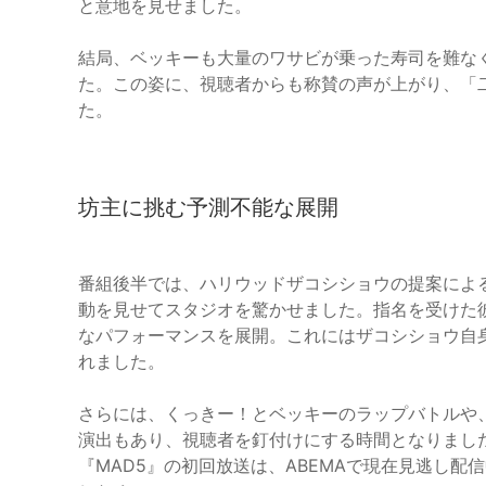
と意地を見せました。
結局、ベッキーも大量のワサビが乗った寿司を難な
た。この姿に、視聴者からも称賛の声が上がり、「
た。
坊主に挑む予測不能な展開
番組後半では、ハリウッドザコシショウの提案による
動を見せてスタジオを驚かせました。指名を受けた
なパフォーマンスを展開。これにはザコシショウ自
れました。
さらには、くっきー！とベッキーのラップバトルや
演出もあり、視聴者を釘付けにする時間となりまし
『MAD5』の初回放送は、ABEMAで現在見逃し