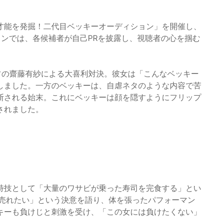
才能を発掘！二代目ベッキーオーディション」を開催し、
ンでは、各候補者が自己PRを披露し、視聴者の心を掴む
フの齋藤有紗による大喜利対決。彼女は「こんなベッキー
しました。一方のベッキーは、自虐ネタのような内容で苦
断される始末。これにベッキーは顔を隠すようにフリップ
されました。
特技として「大量のワサビが乗った寿司を完食する」とい
に売れたい」という決意を語り、体を張ったパフォーマン
キーも負けじと刺激を受け、「この女には負けたくない」