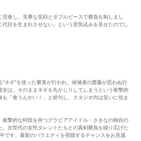
く完食し、見事な笑顔とダブルピースで勝負を制しまし
二代目を生まれさせない」という意気込みを見せたのでし
“ネギ”を使った審査が行われ、候補者の齋藤が思わぬ行
彼女は、そのままネギを丸かじりしてしまうという衝撃的
身も「食うんかい！」と絶句し、スタジオ内は笑いに包ま
、衝撃的な特技を持つグラビアアイドル・さきなの独自の
た。次世代の女性タレントたちとの真剣勝負を繰り広げた
配信中です。最新のバラエティを視聴するチャンスをお見逃