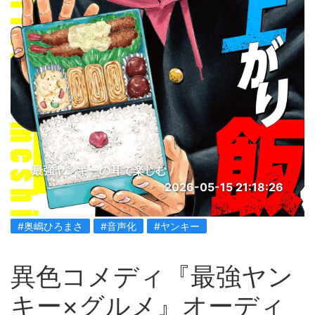
最強ヤンキーの耳で楽しむ
2026-05-15 21:18:26
#奥嶋ひろまさ
#音声化
#ヤンキー
異色コメディ『最強ヤン
キー×グルメ』オーディ