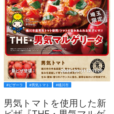
新ピザ登場！
2026-06-11 12:11:25
#ピザーラ
#男気トマト
#桶川市
男気トマトを使用した新
ピザ『THE・男気マルゲ