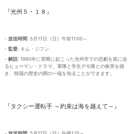
『光州５・１８』
-
放送時間
: 5月17日（日）午前11:00～
-
監督
: キム・ジフン
-
解説
: 1980年に実際に起こった光州市での悲劇を真に迫
るヒューマン・ドラマ。軍隊と学生デモ隊との衝突を描
き、韓国の歴史の闇の一端を知ることができます。
『タクシー運転手 ～約束は海を越えて～』
-
放送時間
: 5月17日（日）午後1:15～