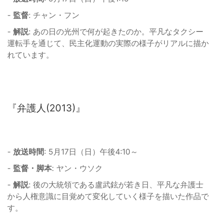
-
監督
: チャン・フン
-
解説
: あの日の光州で何が起きたのか。平凡なタクシー
運転手を通じて、民主化運動の実際の様子がリアルに描か
れています。
『弁護人(2013)』
-
放送時間
: 5月17日（日）午後4:10～
-
監督・脚本
: ヤン・ウソク
-
解説
: 後の大統領である盧武鉉が若き日、平凡な弁護士
から人権意識に目覚めて変化していく様子を描いた作品で
す。