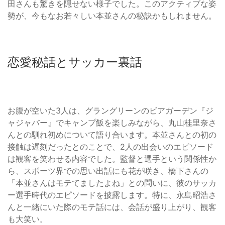
田さんも驚きを隠せない様子でした。このアクティブな姿
勢が、今もなお若々しい本並さんの秘訣かもしれません。
恋愛秘話とサッカー裏話
お腹が空いた3人は、グラングリーンのビアガーデン『ジ
ャジャバー』でキャンプ飯を楽しみながら、丸山桂里奈さ
んとの馴れ初めについて語り合います。本並さんとの初の
接触は遅刻だったとのことで、2人の出会いのエピソード
は観客を笑わせる内容でした。監督と選手という関係性か
ら、スポーツ界での思い出話にも花が咲き、橋下さんの
「本並さんはモテてましたよね」との問いに、彼のサッカ
ー選手時代のエピソードを披露します。特に、永島昭浩さ
んと一緒にいた際のモテ話には、会話が盛り上がり、観客
も大笑い。