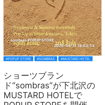
sombras POPUP STORE
2026-06-11 18:03:33
#POPUP STORE
#SOMBRAS
#MUSTARD HOTEL
ショーツブラン
ド“sombras”が下北沢の
MUSTARD HOTELで
POPUP STOREを開催