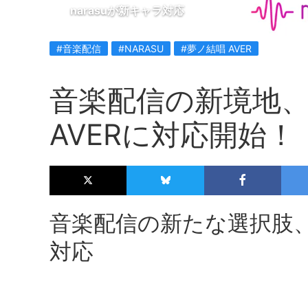
narasuが新キャラ対応
#音楽配信
#NARASU
#夢ノ結唱 AVER
音楽配信の新境地、n
AVERに対応開始！
音楽配信の新たな選択肢、na
対応