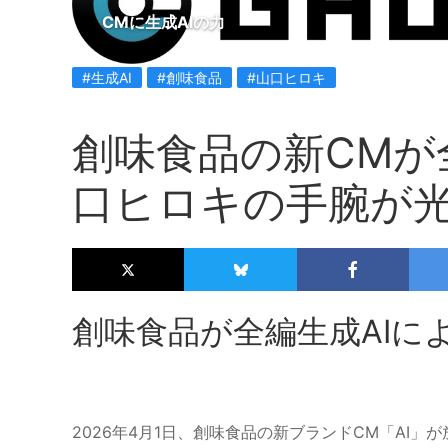
CMに生成AIの力
#生成AI
#創味食品
#山口ヒロキ
創味食品の新CMが
口ヒロキの手腕が
創味食品が全編生成AIに
2026年4月1日、創味食品の新ブランドCM「AI