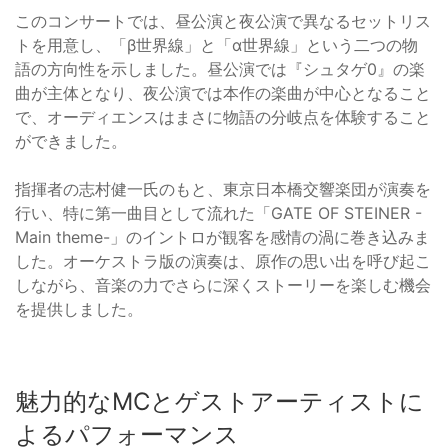
このコンサートでは、昼公演と夜公演で異なるセットリス
トを用意し、「β世界線」と「α世界線」という二つの物
語の方向性を示しました。昼公演では『シュタゲ0』の楽
曲が主体となり、夜公演では本作の楽曲が中心となること
で、オーディエンスはまさに物語の分岐点を体験すること
ができました。
指揮者の志村健一氏のもと、東京日本橋交響楽団が演奏を
行い、特に第一曲目として流れた「GATE OF STEINER -
Main theme-」のイントロが観客を感情の渦に巻き込みま
した。オーケストラ版の演奏は、原作の思い出を呼び起こ
しながら、音楽の力でさらに深くストーリーを楽しむ機会
を提供しました。
魅力的なMCとゲストアーティストに
よるパフォーマンス