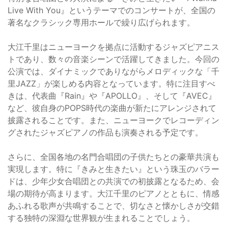
Live With You』というテーマでのコンサートが、全国の
著名なクラシック専用ホールで繰り広げられます。
大江千里はニューヨークを拠点に活動するジャズピアニス
トであり、数々の音楽シーンで活躍してきました。今回の
公演では、ダイナミックでありながらメロディックな「千
里JAZZ」が楽しめる内容となっています。特に注目すべ
きは、代表曲『Rain』や『APOLLO』、そして『AVEC』
など、彼自身のPOPS時代の楽曲が新たにアレンジされて
披露されることです。また、ニューヨークでレコーディン
グされたジャズピアノの作品も演奏される予定です。
さらに、全国各地の名門合唱団の子供たちとの豪華共演も
実現します。特に『きみと生きたい』という珠玉のバラー
ドは、少年少女合唱団との共演での初披露となるため、会
場の期待が高まります。大江千里のピアノとともに、情感
あふれる歌声が共鳴することで、切なさと懐かしさが交錯
する独特の深淵な世界観が生まれることでしょう。