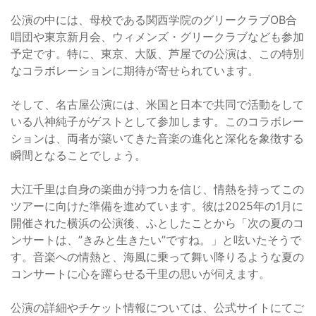
公演の中には、母校である関西学院のグリークラブOB合
唱団や東京新月会、ウィメンズ・グリークラブなども参加
予定です。特に、東京、大阪、芦屋での公演は、この特別
なコラボレーションに期待が寄せられています。
そして、名古屋公演には、米国と日本で共同で活動をして
いる八神純子がゲストとして参加します。このコラボレー
ションは、両者が築いてきた音楽の進化と深化を象徴する
瞬間となることでしょう。
大江千里は自身の楽曲が持つ力を信じ、情熱を持ってこの
ツアーに向けた準備を進めています。彼は2025年の1月に
開催された横浜の公演後、ふとしたことから「次の夏のコ
ンサートは、”きみと生きたい”ですね。」と呟いたそうで
す。音楽への情熱と、海風に乗って舞い降りるような夏の
コンサートに心を躍らせる千里の思いが伺えます。
公演の詳細やチケット情報については、公式サイトにてご