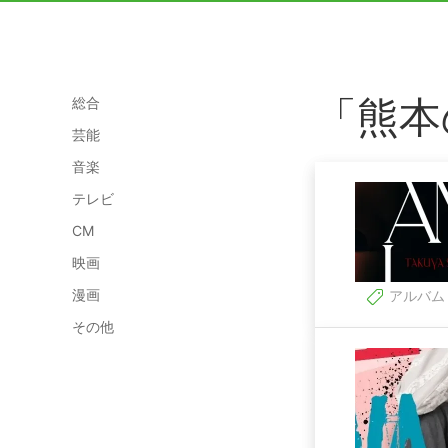
「熊本
総合
芸能
音楽
テレビ
CM
映画
漫画
アルバム
その他