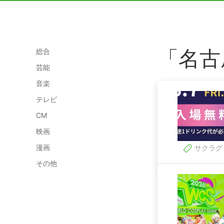
「名古
総合
芸能
音楽
テレビ
CM
映画
漫画
サクラグ
その他