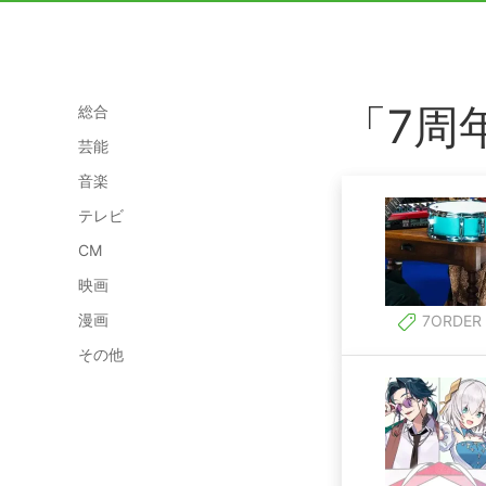
「7周
総合
芸能
音楽
テレビ
CM
映画
漫画
7ORDER
その他